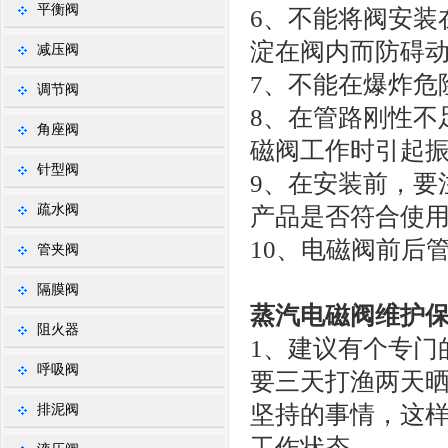
平衡阀
6、不能将阀安装
淀在阀内而防碍
减压阀
7、不能在爆炸危
调节阀
8、在管路刚性不
角座阀
磁阀工作时引起
针型阀
9、在安装前，要
疏水阀
产品是否符合使
10、电磁阀前后
管夹阀
隔膜阀
蒸汽电磁阀维护
阻火器
1、建议有个专门
呼吸阀
要三天打渔两天
坚持的事情，这
排泥阀
工作状态。