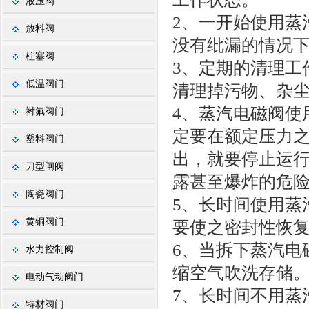
液压阀
2、一开始使用蒸
放料阀
没有纰漏的情况
柱塞阀
3、定期的清理工
低温阀门
清理掉污物、杂
4、蒸汽电磁阀使
衬氟阀门
定要在额定压力
塑料阀门
出，就要停止运
刀型闸阀
露甚至爆炸的危
陶瓷阀门
5、长时间使用蒸
黄铜阀门
要使之密封性恢
6、当拆下蒸汽电
水力控制阀
缩空气吹洗存储
电动气动阀门
7、长时间不用蒸
特材阀门