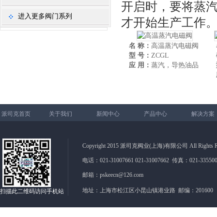
开启时，要将蒸
进入更多阀门系列
才开始生产工作
名 称：
高温蒸汽电磁阀
型 号：
ZCGL
应 用：
蒸汽，导热油品
派司克首页
关于我们
新闻中心
产品中心
解决方案
Copyright 2015 派司克阀业(上海)有限公司 All Rights Re
电话：021-31007661 021-31007662 传真：021-335500
邮箱：pskeecn@126.com
地址：上海市松江区小昆山镇港业路 邮编：20160
扫描此二维码访问手机站