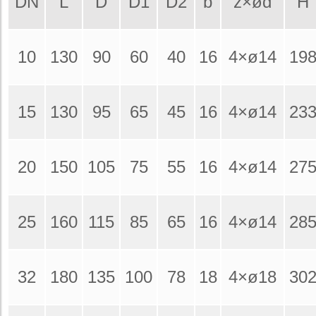
DN
L
D
D1
D2
b
z×ød
H
10
130
90
60
40
16
4×ø14
19
15
130
95
65
45
16
4×ø14
23
20
150
105
75
55
16
4×ø14
27
25
160
115
85
65
16
4×ø14
28
32
180
135
100
78
18
4×ø18
30