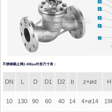
不锈钢截止阀1.6Mpa外形尺寸表：
DN
L
D
D1
D2
b
z×ød
H
10
130
90
60
40
14
4×ø14
19