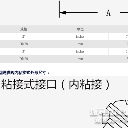
规格
单位
2''
inches
7
DN50
mm
3''
inches
1
DN80
mm
型隔膜阀内粘接式外形尺寸：