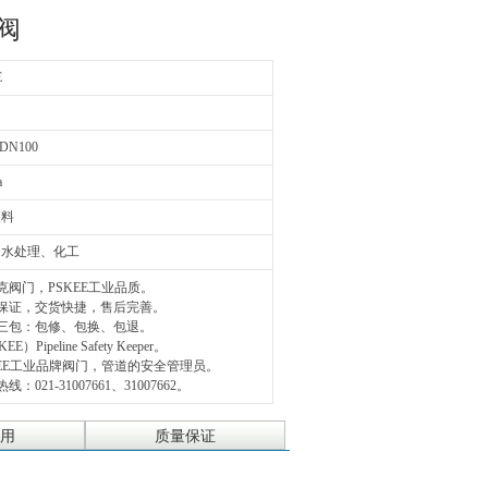
阀
E
DN100
a
塑料
、水处理、化工
克阀门，PSKEE工业品质。
量保证，交货快捷，售后完善。
三包：包修、包换、包退。
EE）Pipeline Safety Keeper。
KEE工业品牌阀门，管道的安全管理员。
线：021-31007661、31007662。
用
质量保证