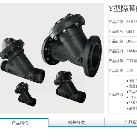
Y型隔膜
产品品牌
PSKE
产品型号
GMY-
产品口径
DN25-
产品压力
1.0Mp
产品材质
工程
产品应用
工业
●派司
●质
●产品
产品特点
●（PSK
●PS
●销售热
相关分类
产品应
产品特性