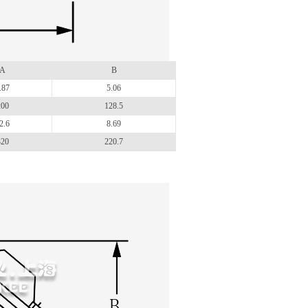
A
B
.87
5.06
200
128.5
2.6
8.69
320
220.7