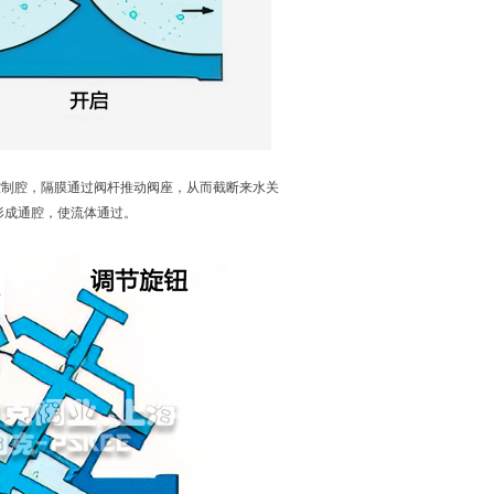
控制腔，隔膜通过阀杆推动阀座，从而截断来水关
形成通腔，使流体通过。