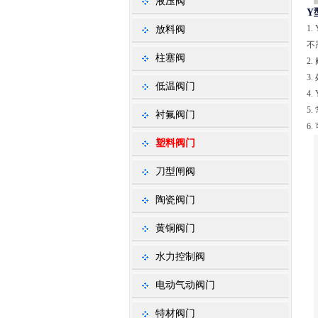
液压阀
Y
1
放料阀
不
柱塞阀
2
3
低温阀门
4
5
衬氟阀门
6
塑料阀门
刀型闸阀
陶瓷阀门
黄铜阀门
水力控制阀
电动气动阀门
特材阀门