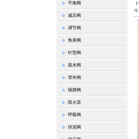
平衡阀
【
理
减压阀
调节阀
角座阀
针型阀
疏水阀
管夹阀
隔膜阀
阻火器
呼吸阀
排泥阀