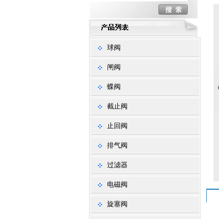
球阀
闸阀
蝶阀
截止阀
止回阀
排气阀
过滤器
电磁阀
旋塞阀