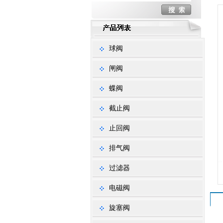
球阀
闸阀
蝶阀
截止阀
止回阀
排气阀
过滤器
电磁阀
旋塞阀