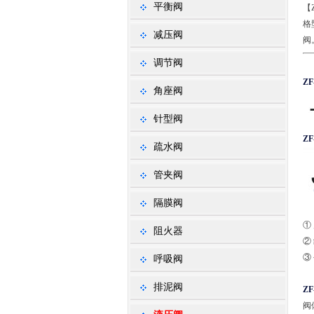
平衡阀
【
格
减压阀
阀
调节阀
Z
角座阀
针型阀
Z
疏水阀
管夹阀
隔膜阀
①
阻火器
②
③
呼吸阀
排泥阀
Z
阀体