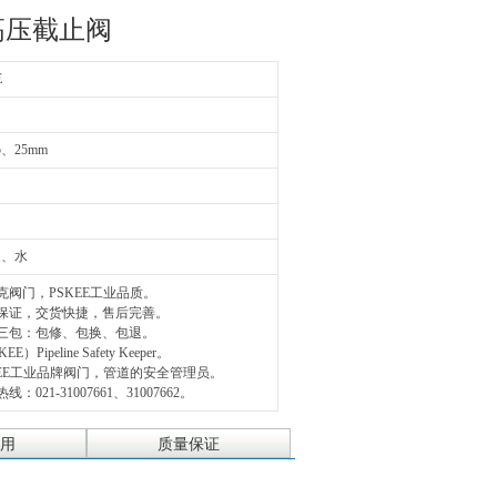
型高压截止阀
E
5、25mm
油、水
克阀门，PSKEE工业品质。
量保证，交货快捷，售后完善。
三包：包修、包换、包退。
EE）Pipeline Safety Keeper。
KEE工业品牌阀门，管道的安全管理员。
线：021-31007661、31007662。
用
质量保证