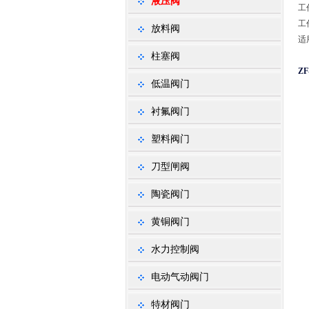
液压阀
工
工
放料阀
适
柱塞阀
Z
低温阀门
衬氟阀门
塑料阀门
刀型闸阀
陶瓷阀门
黄铜阀门
水力控制阀
电动气动阀门
特材阀门