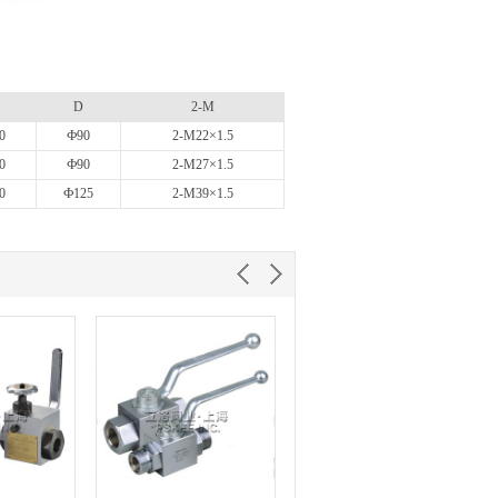
D
2-M
0
Ф90
2-M22×1.5
0
Ф90
2-M27×1.5
0
Ф125
2-M39×1.5