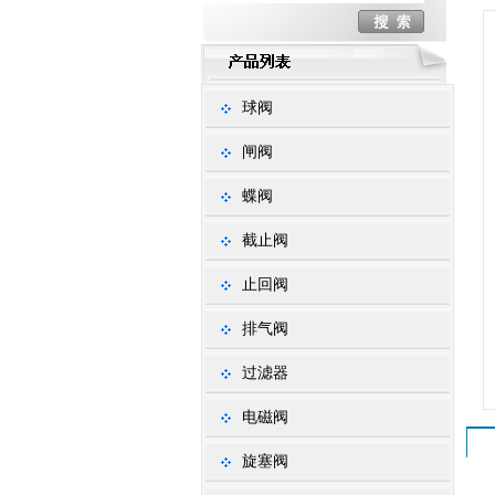
球阀
闸阀
蝶阀
截止阀
止回阀
排气阀
过滤器
电磁阀
旋塞阀