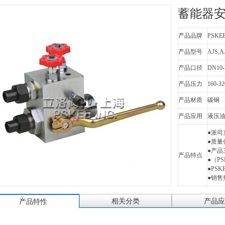
蓄能器
产品品牌
PSKE
产品型号
AJS,
产品口径
DN10
产品压力
160-32
产品材质
碳钢
产品应用
液压
●派司
●质
●产品
产品特点
●（PSK
●PS
●销售热
相关分类
产品应
产品特性