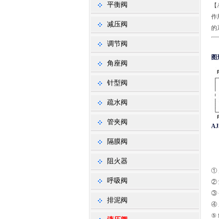
平衡阀
【
作
减压阀
的
调节阀
图
角座阀
针型阀
疏水阀
管夹阀
A
隔膜阀
阻火器
①
呼吸阀
②
③
排泥阀
④ 
⑤