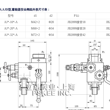
JS,AJD型,蓄能器安全阀组外形尺寸表：
型号
d1
d2
P1□
AJ*-10*-A
M42×2
Ф28
JB2099接管18
JB
AJ*-20*-A
M60×2
Ф34
JB2099接管28
JB
AJ*-32*-A
M72×2
Ф34
JB2099接管42
JB