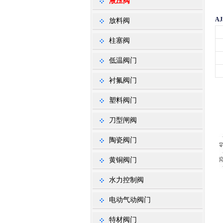
液压阀
A
放料阀
柱塞阀
低温阀门
衬氟阀门
塑料阀门
刀型闸阀
陶瓷阀门
黄铜阀门
水力控制阀
电动气动阀门
特材阀门