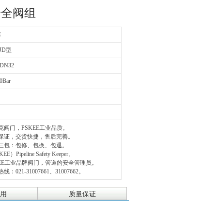
安全阀组
E
AJD型
-DN32
0Bar
油
克阀门，PSKEE工业品质。
量保证，交货快捷，售后完善。
三包：包修、包换、包退。
EE）Pipeline Safety Keeper。
KEE工业品牌阀门，管道的安全管理员。
线：021-31007661、31007662。
用
质量保证