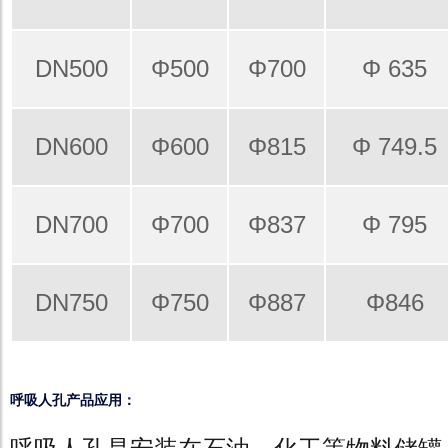
DN500
Φ500
Φ700
Φ 635
DN600
Φ600
Φ815
Φ 749.5
DN700
Φ700
Φ837
Φ 795
DN750
Φ750
Φ887
Φ846
呼吸人孔产品应用：