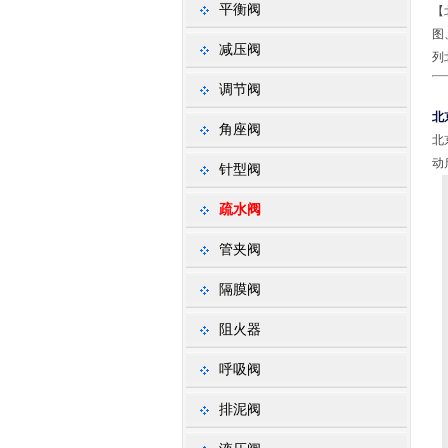
平衡阀
【
图
减压阀
列
调节阀
北
角座阀
北
动
针型阀
疏水阀
管夹阀
隔膜阀
阻火器
呼吸阀
排泥阀