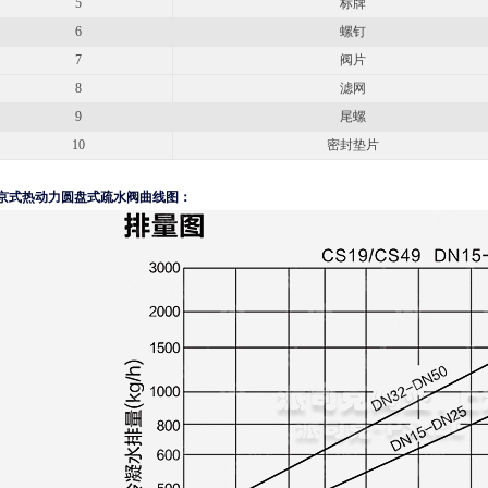
5
标牌
6
螺钉
7
阀片
8
滤网
9
尾螺
10
密封垫片
京式热动力圆盘式疏水阀曲线图：