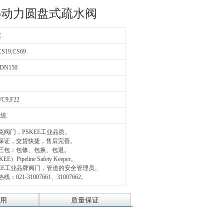
热动力圆盘式疏水阀
E
CS19,CS69
DN150
C9,F22
系统
克阀门，PSKEE工业品质。
量保证，交货快捷，售后完善。
三包：包修、包换、包退。
EE）Pipeline Safety Keeper。
KEE工业品牌阀门，管道的安全管理员。
线：021-31007661、31007662。
用
质量保证