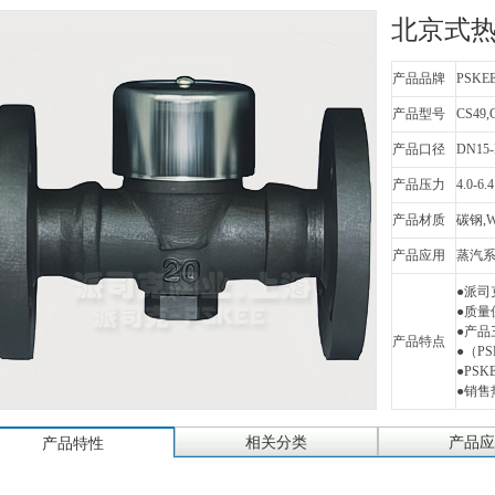
北京式
产品品牌
PSKE
产品型号
CS49,
产品口径
DN15-
产品压力
4.0-6.4
产品材质
碳钢,W
产品应用
蒸汽
●派司
●质
●产品
产品特点
●（PSK
●PS
●销售热
相关分类
产品应
产品特性