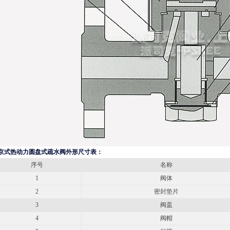
京式热动力圆盘式疏水阀外形尺寸表：
序号
名称
1
阀体
2
密封垫片
3
阀盖
4
阀帽