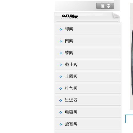
球阀
闸阀
蝶阀
截止阀
止回阀
排气阀
过滤器
电磁阀
旋塞阀