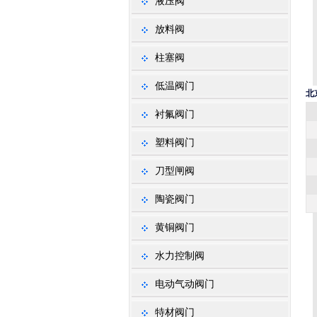
液压阀
放料阀
柱塞阀
低温阀门
北
衬氟阀门
塑料阀门
刀型闸阀
陶瓷阀门
黄铜阀门
水力控制阀
电动气动阀门
特材阀门