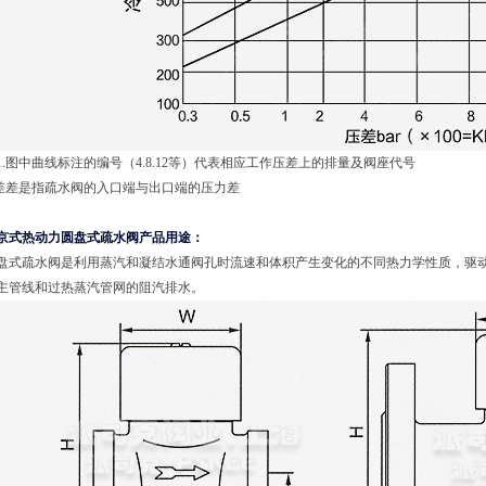
1.图中曲线标注的编号（4.8.12等）代表相应工作压差上的排量及阀座代号
.差差是指疏水阀的入口端与出口端的压力差
京式热动力圆盘式疏水阀产品用途：
盘式疏水阀是利用蒸汽和凝结水通阀孔时流速和体积产生变化的不同热力学性质，驱
主管线和过热蒸汽管网的阻汽排水。