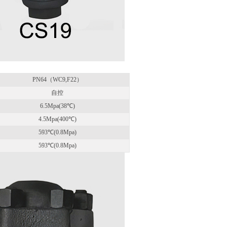
PN64（WC9,F22）
自控
6.5Mpa(38℃)
4.5Mpa(400℃)
593℃(0.8Mpa)
593℃(0.8Mpa)