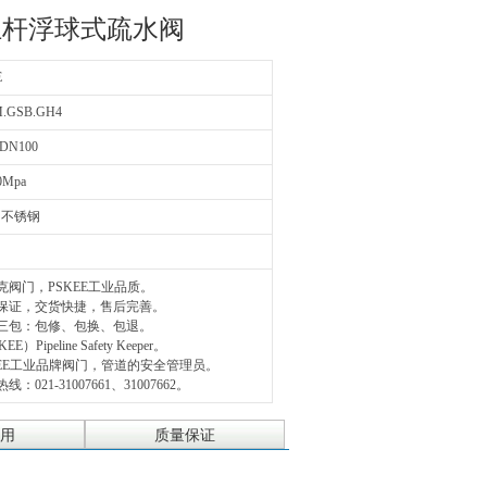
杠杆浮球式疏水阀
E
M.GSB.GH4
DN100
.0Mpa
，不锈钢
克阀门，PSKEE工业品质。
量保证，交货快捷，售后完善。
三包：包修、包换、包退。
EE）Pipeline Safety Keeper。
KEE工业品牌阀门，管道的安全管理员。
线：021-31007661、31007662。
用
质量保证