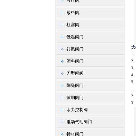
液压阀
放料阀
柱塞阀
低温阀门
大
衬氟阀门
1
塑料阀门
2
3
刀型闸阀
4
5
陶瓷阀门
1
2
黄铜阀门
3
水力控制阀
电动气动阀门
特材阀门