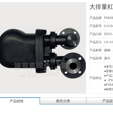
大排量
产品品牌
PSKE
产品型号
G3.G
产品口径
DN25-
产品压力
1.6~4
产品材质
碳钢
产品应用
蒸汽
●派司
●质
●产品
产品特点
●（PSK
●PS
●销售热
相关分类
产品应
产品特性