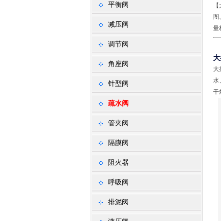
平衡阀
【
图
减压阀
量
调节阀
大
角座阀
大
水
针型阀
干
疏水阀
管夹阀
隔膜阀
阻火器
呼吸阀
排泥阀