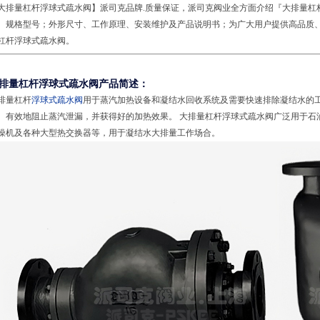
大排量杠杆浮球式疏水阀】派司克品牌.质量保证，派司克阀业全方面介绍『大排量杠
、规格型号；外形尺寸、工作原理、安装维护及产品说明书；为广大用户提供高品质
杠杆浮球式疏水阀。
排量杠杆浮球式疏水阀产品简述：
排量杠杆
浮球式疏水阀
用于蒸汽加热设备和凝结水回收系统及需要快速排除凝结水的工况
、有效地阻止蒸汽泄漏，并获得好的加热效果。 大排量杠杆浮球式疏水阀广泛用于石
燥机及各种大型热交换器等，用于凝结水大排量工作场合。