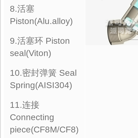
8.活塞
Piston(Alu.alloy)
9.活塞环 Piston
seal(Viton)
10.密封弹簧 Seal
Spring(AISI304)
11.连接
Connecting
piece(CF8M/CF8)