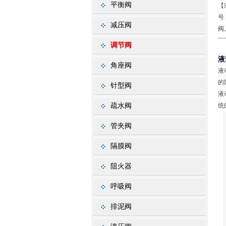
平衡阀
【
号
减压阀
阀
调节阀
液
角座阀
液
的
针型阀
液
疏水阀
统
管夹阀
隔膜阀
阻火器
呼吸阀
排泥阀