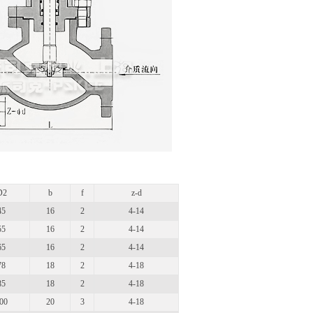
D2
b
f
z-d
45
16
2
4-14
55
16
2
4-14
65
16
2
4-14
78
18
2
4-18
85
18
2
4-18
00
20
3
4-18