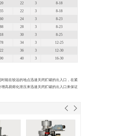
20
22
3
8-18
35
22
3
8-18
60
24
3
8-23
88
28
3
8-23
18
30
3
8-25
78
34
3
12-25
22
36
3
12-30
90
40
3
16-30
况时能在较远的地点迅速关闭贮罐的出入口，在紧
升增高易熔化泄压来迅速关闭贮罐的出入口来保证