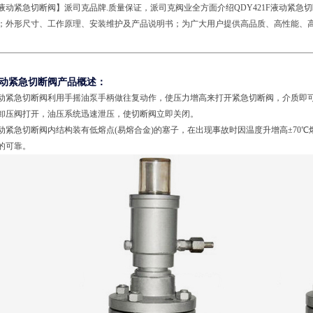
液动紧急切断阀】派司克品牌.质量保证，派司克阀业全方面介绍QDY421F液动紧
；外形尺寸、工作原理、安装维护及产品说明书；为广大用户提供高品质、高性能、
。
动紧急切断阀产品概述：
动紧急切断阀利用手摇油泵手柄做往复动作，使压力增高来打开紧急切断阀，介质即
卸压阀打开，油压系统迅速泄压，使切断阀立即关闭。
动紧急切断阀内结构装有低熔点(易熔合金)的塞子，在出现事故时因温度升增高±70
的可靠。