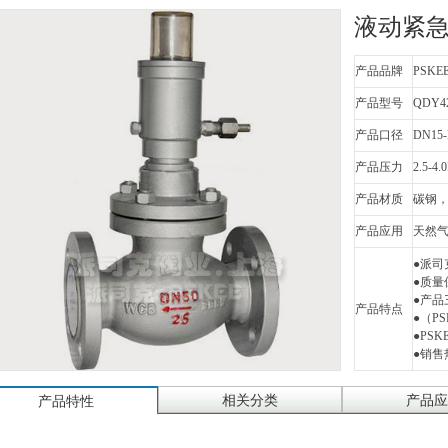
液动紧
产品品牌
PSKE
产品型号
QDY4
产品口径
DN15-
产品压力
2.5-4.
产品材质
碳钢
产品应用
天然气
●派司
●质
●产品
产品特点
●（PSK
●PS
●销售热
相关分类
产品应
产品特性