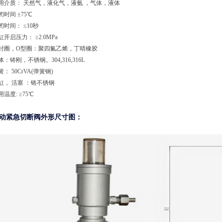
用介质： 天然气，液化气，液氨 ，气体，液体
闭时间 ±75℃
闭时间： ≤10秒
缸开启压力： ≥2.0MPa
封圈，O型圈：聚四氟乙烯，丁晴橡胶
体：铸刚，不锈钢。304,316,316L
簧： 50CrVA(弹簧钢)
缸， 活塞 ：铬不锈钢
用温度: ≥75℃
动紧急切断阀外形尺寸图：