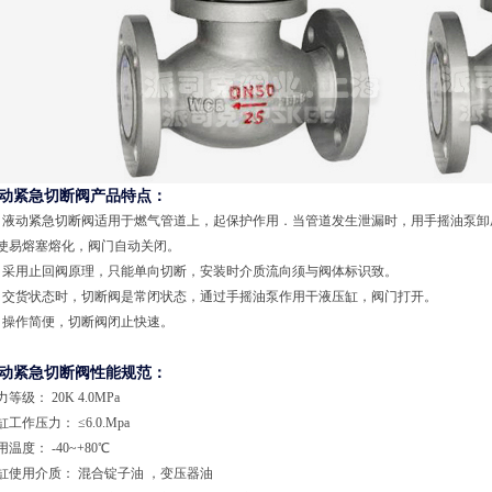
动紧急切断阀产品特点：
、
液动紧急切断阀
适用于燃气管道上，起保护作用．当管道发生泄漏时，用手摇油泵卸
使易熔塞熔化，阀门自动关闭。
、采用止回阀原理，只能单向切断，安装时介质流向须与阀体标识致。
、交货状态时，切断阀是常闭状态
，
通过手摇油泵作用干液压缸，阀门打开。
、操作简便，切断阀闭止快速。
动紧急切断阀性能规范：
等级： 20K 4.0MPa
缸工作压力： ≤6.0.Mpa
用温度： -40~+80℃
缸使用介质： 混合锭子油 ，变压器油