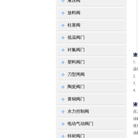
液压阀
放料阀
柱塞阀
低温阀门
衬氟阀门
液
塑料阀门
1
温
刀型闸阀
2
3
陶瓷阀门
4
黄铜阀门
液
水力控制阀
压力
油
电动气动阀门
使
油
特材阀门