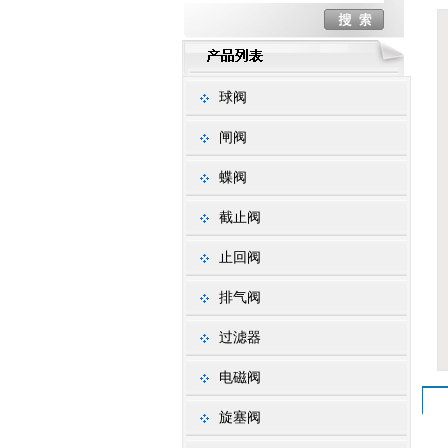
球阀
闸阀
蝶阀
截止阀
止回阀
排气阀
过滤器
电磁阀
旋塞阀