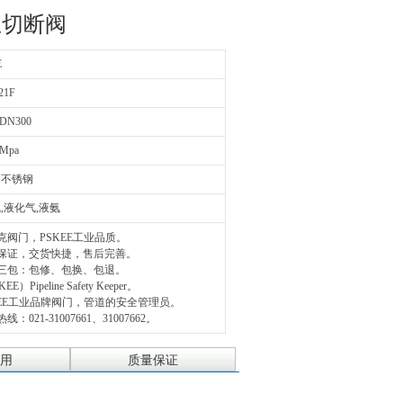
急切断阀
E
21F
DN300
0Mpa
，不锈钢
,液化气,液氨
克阀门，PSKEE工业品质。
量保证，交货快捷，售后完善。
三包：包修、包换、包退。
EE）Pipeline Safety Keeper。
KEE工业品牌阀门，管道的安全管理员。
线：021-31007661、31007662。
用
质量保证