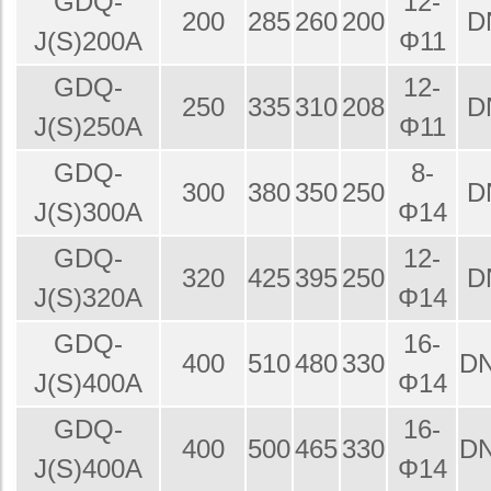
GDQ-
12-
200
285
260
200
D
J(S)200A
Φ11
GDQ-
12-
250
335
310
208
D
J(S)250A
Φ11
GDQ-
8-
300
380
350
250
D
J(S)300A
Φ14
GDQ-
12-
320
425
395
250
D
J(S)320A
Φ14
GDQ-
16-
400
510
480
330
DN
J(S)400A
Φ14
GDQ-
16-
400
500
465
330
DN
J(S)400A
Φ14