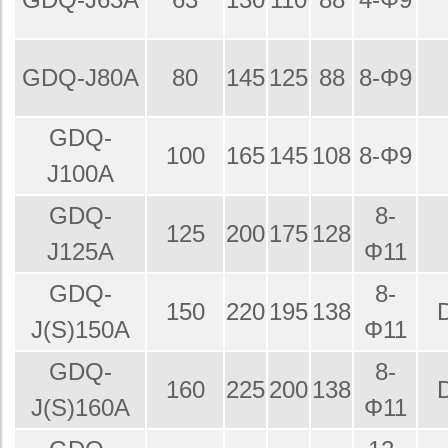
GDQ-J80A
80
145
125
88
8-Φ9
GDQ-
100
165
145
108
8-Φ9
J100A
GDQ-
8-
125
200
175
128
J125A
Φ11
GDQ-
8-
150
220
195
138
J(S)150A
Φ11
GDQ-
8-
160
225
200
138
J(S)160A
Φ11