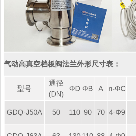
气动高真空档板阀法兰外形尺寸表：
通径
型号
ΦD
ΦB
A
n-ΦC
(DN)
GDQ-J50A
50
110
90
70
4-Φ9
GDQ-J63A
63
130
110
88
4-Φ9