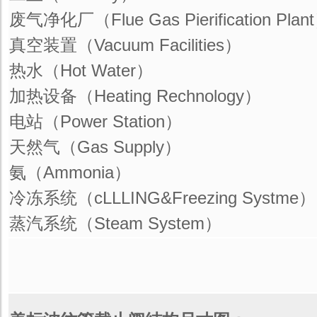
废气净化厂（Flue Gas Pierification Plan
真空装置（Vacuum Facilities）
热水（Hot Water）
加热设备（Heating Rechnology）
电站（Power Station）
天然气（Gas Supply）
氨（Ammonia）
冷冻系统（cLLLING&Freezing Systme）
蒸汽系统（Steam System）