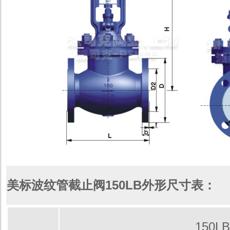
美标波纹管截止阀150LB外形尺寸表：
150LB