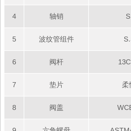
4
轴销
S
5
波纹管组件
S
6
阀杆
13
7
垫片
柔
8
阀盖
WC
9
六角螺母
ASTM