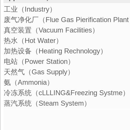
工业（Industry）
废气净化厂（Flue Gas Pierification Plan
真空装置（Vacuum Facilities）
热水（Hot Water）
加热设备（Heating Rechnology）
电站（Power Station）
天然气（Gas Supply）
氨（Ammonia）
冷冻系统（cLLLING&Freezing Systme）
蒸汽系统（Steam System）