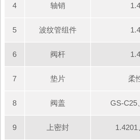
4
轴销
1.
5
波纹管组件
1.
6
阀杆
1.
7
垫片
柔
8
阀盖
GS-C25
9
上密封
1.420