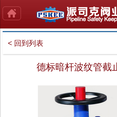
< 回到列表
德标暗杆波纹管截