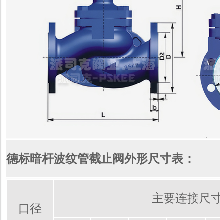
德标暗杆波纹管截
止阀外形尺寸表
：
主要连接尺寸
口径