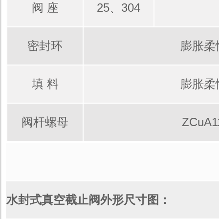
阀 座
25、304
密封环
膨胀柔
填 料
膨胀柔
阀杆螺母
ZCuA1
水封式真空截止阀外形尺寸图：