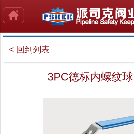
< 回到列表
3PC德标内螺纹