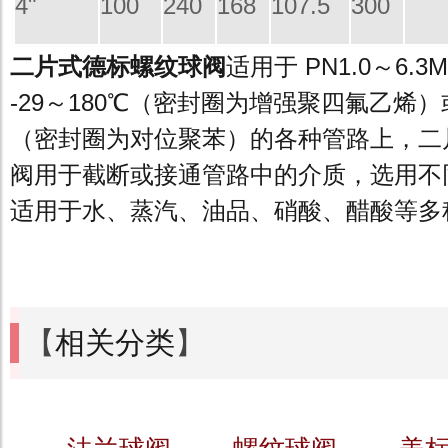
4"
100
240
168
107.5
300
二片式德标螺纹球阀
适用于 PN1.0～6.
-29～180℃（密封圈为增强聚四氟乙烯）或
（密封圈为对位聚苯）的各种管路上，二
阀用于截断或接通管路中的介质，选用不
适用于水、蒸汽、油品、硝酸、醋酸等多
【
相关分类
】