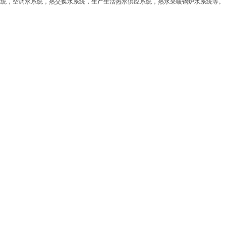
系统，空调水系统，热交换水系统，生产生活热水供应系统，热水采暖锅炉水系统等。