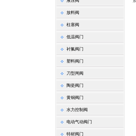
液压阀
放料阀
柱塞阀
低温阀门
衬氟阀门
塑料阀门
刀型闸阀
陶瓷阀门
黄铜阀门
水力控制阀
电动气动阀门
特材阀门