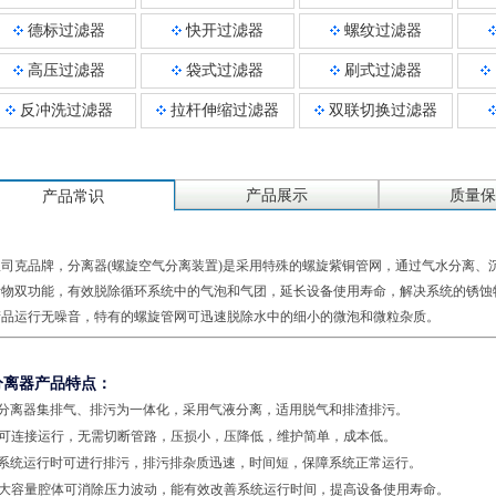
德标过滤器
快开过滤器
螺纹过滤器
高压过滤器
袋式过滤器
刷式过滤器
反冲洗过滤器
拉杆伸缩过滤器
双联切换过滤器
产品展示
质量保
产品常识
派司克品牌，分离器(螺旋空气分离装置)是采用特殊的螺旋紫铜管网，通过气水分离、
污物双功能，有效脱除循环系统中的气泡和气团，延长设备使用寿命，解决系统的锈蚀
产品运行无噪音，特有的螺旋管网可迅速脱除水中的细小的微泡和微粒杂质。
分离器产品特点：
a.分离器集排气、排污为一体化，采用气液分离，适用脱气和排渣排污。
b.可连接运行，无需切断管路，压损小，压降低，维护简单，成本低。
c.系统运行时可进行排污，排污排杂质迅速，时间短，保障系统正常运行。
d.大容量腔体可消除压力波动，能有效改善系统运行时间，提高设备使用寿命。