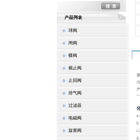
球阀
闸阀
蝶阀
截止阀
止回阀
排气阀
过滤器
电磁阀
旋塞阀