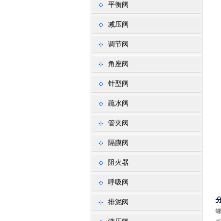
平衡阀
减压阀
调节阀
角座阀
针型阀
疏水阀
管夹阀
隔膜阀
阻火器
呼吸阀
排泥阀