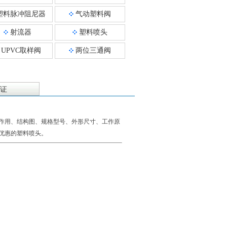
塑料脉冲阻尼器
气动塑料阀
射流器
塑料喷头
UPVC取样阀
两位三通阀
证
作用、结构图、规格型号、外形尺寸、工作原
优惠的塑料喷头。