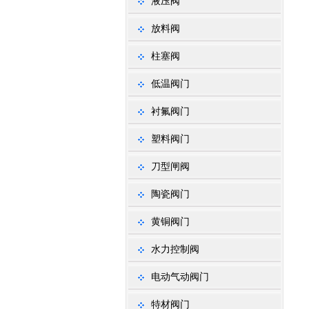
液压阀
放料阀
柱塞阀
低温阀门
衬氟阀门
塑料阀门
刀型闸阀
陶瓷阀门
黄铜阀门
水力控制阀
电动气动阀门
特材阀门