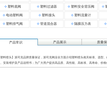
塑料底阀
塑料过滤器
塑料安全背压阀
电动塑料阀
塑料接头
塑料流量计
塑料排气阀
管道混合器
隔膜压力表
产品展示
质量保
产品常识
【塑料喷头】派司克品牌质量保证，派司克阀业全方面介绍塑料喷头相关标准、选型、
理、安装维护及产品说明书；为广大用户提供高品质、高性能、高标准、高寿命、价格