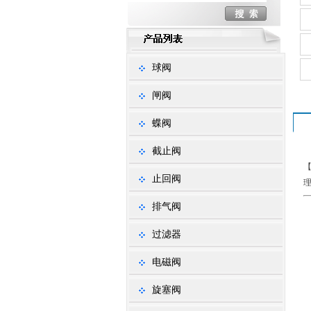
球阀
闸阀
蝶阀
截止阀
止回阀
排气阀
过滤器
电磁阀
旋塞阀