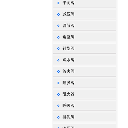
平衡阀
减压阀
调节阀
角座阀
针型阀
疏水阀
管夹阀
隔膜阀
阻火器
呼吸阀
排泥阀