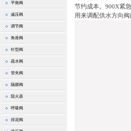
平衡阀
节约成本。900X
用来调配供水方向阀
减压阀
调节阀
角座阀
针型阀
疏水阀
管夹阀
隔膜阀
阻火器
呼吸阀
排泥阀