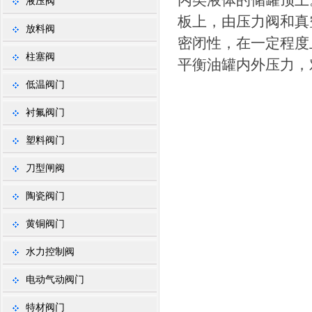
丙类液体的储罐顶上
液压阀
板上，由压力阀和真
放料阀
密闭性，在一定程度
柱塞阀
平衡油罐内外压力，
低温阀门
衬氟阀门
塑料阀门
刀型闸阀
陶瓷阀门
黄铜阀门
水力控制阀
电动气动阀门
特材阀门