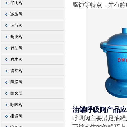
平衡阀
腐蚀等特点，并有静
减压阀
调节阀
角座阀
针型阀
疏水阀
管夹阀
隔膜阀
阻火器
呼吸阀
油罐呼吸阀产品应
排泥阀
呼吸阀主要满足油罐