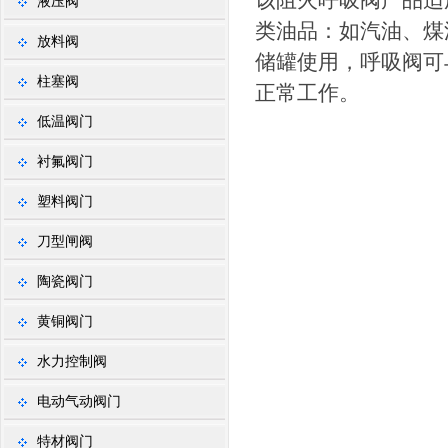
该阻火呼吸阀产品适
液压阀
类油品：如汽油、煤
放料阀
储罐使用，呼吸阀可与
柱塞阀
正常工作。
低温阀门
衬氟阀门
塑料阀门
刀型闸阀
陶瓷阀门
黄铜阀门
水力控制阀
电动气动阀门
特材阀门