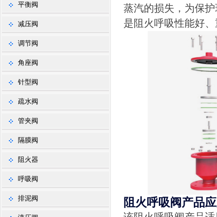
平衡阀
蒸汽的损失，为保护
是阻火呼吸性能好、
减压阀
调节阀
角座阀
针型阀
疏水阀
管夹阀
隔膜阀
阻火器
呼吸阀
排泥阀
阻火呼吸阀产品应