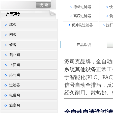
德标过滤器
快
高压过滤器
袋
球阀
反冲洗过滤器
拉杆
闸阀
蝶阀
产品常识
截止阀
派司克品牌，全自动
止回阀
系统其他设备正常工
排气阀
于智能化(PLC、P
信号自动全排污，反
过滤器
经久耐用、散热好、
电磁阀
旋塞阀
全自动自清洗过滤