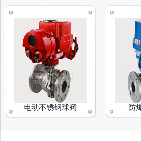
电动不锈钢球阀
防