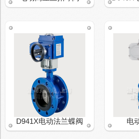
D941X电动法兰蝶阀
电