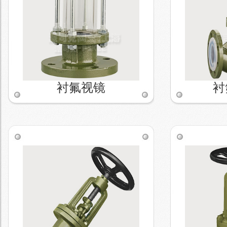
衬氟视镜
衬