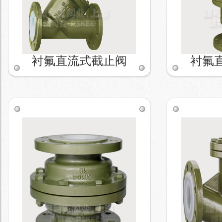
衬氟直流式截止阀
衬氟