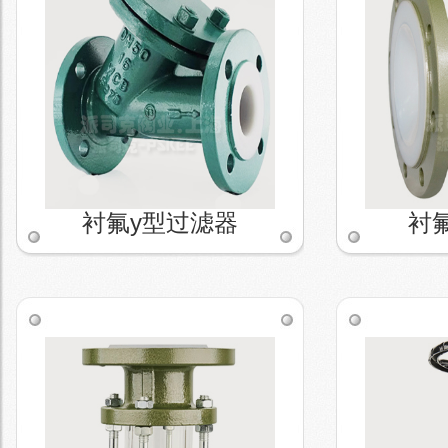
衬氟y型过滤器
衬