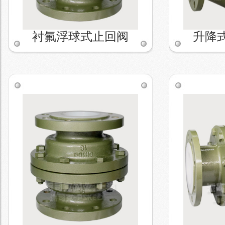
衬氟浮球式止回阀
升降